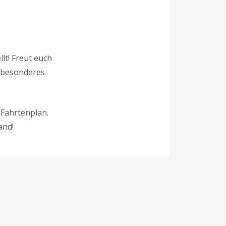
lt! Freut euch
n besonderes
 Fahrtenplan.
and!