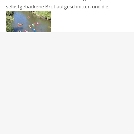
selbstgebackene Brot aufgeschnitten und die…
24.-26.4.26 Internationale Saar-
Grenzland Rally 2026
-
Treffpunkt war ca. 14 Uhr am
Bootshaus in Landau. Als unsere Ausrüstung verstaut
und die Boote verzurrt waren ging es…
18.-19.04.2026 Training ohne