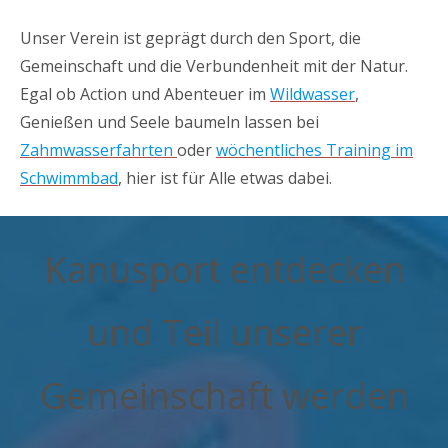
Unser Verein ist geprägt durch den Sport, die
Gemeinschaft und die Verbundenheit mit der Natur.
Egal ob Action und Abenteuer im
Wildwasser
,
Genießen und Seele baumeln lassen bei
Zahmwasserfahrten
oder
wöchentliches Training im
Schwimmbad
, hier ist für Alle etwas dabei.
Kanusport entdecken
und Teil unserer
Gemeinschaft werden