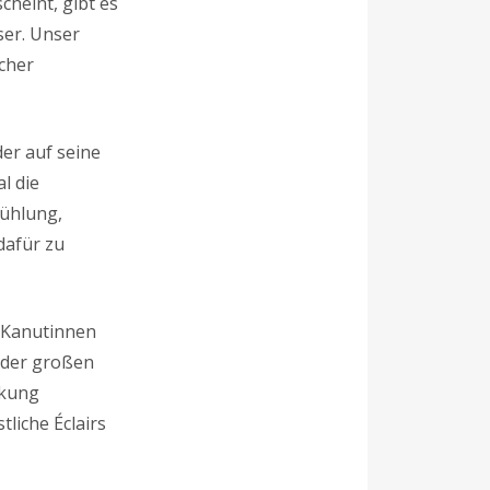
heint, gibt es
ser. Unser
icher
er auf seine
l die
kühlung,
dafür zu
 Kanutinnen
 der großen
rkung
liche Éclairs