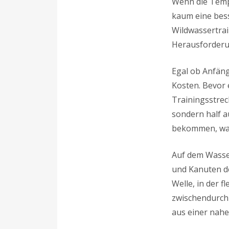
Wenn die Temp
kaum eine bes
Wildwassertrai
Herausforderun
Egal ob Anfäng
Kosten. Bevor 
Trainingsstrec
sondern half a
bekommen, was 
Auf dem Wasse
und Kanuten d
Welle, in der f
zwischendurch 
aus einer nahe