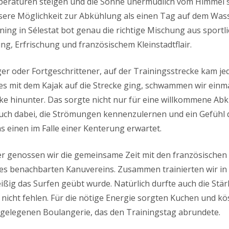
eraturen steigen und die Sonne unermüdlich vom Himmel sc
sere Möglichkeit zur Abkühlung als einen Tag auf dem Was
ning in Sélestat bot genau die richtige Mischung aus sportl
g, Erfrischung und französischem Kleinstadtflair.
er oder Fortgeschrittener, auf der Trainingsstrecke kam jed
es mit dem Kajak auf die Strecke ging, schwammen wir einma
ke hinunter. Das sorgte nicht nur für eine willkommene Ab
uch dabei, die Strömungen kennenzulernen und ein Gefühl 
einen im Falle einer Kenterung erwartet.
r genossen wir die gemeinsame Zeit mit den französischen
es benachbarten Kanuvereins. Zusammen trainierten wir in
leißig das Surfen geübt wurde. Natürlich durfte auch die Stä
nicht fehlen. Für die nötige Energie sorgten Kuchen und köst
gelegenen Boulangerie, das den Trainingstag abrundete.