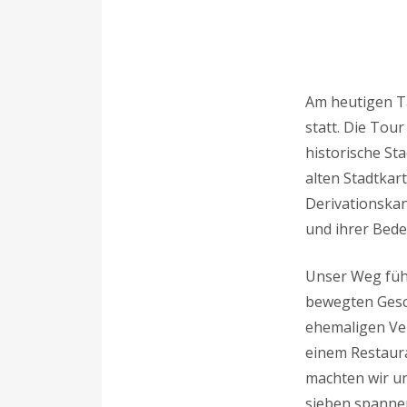
Am heutigen Ta
statt. Die Tou
historische St
alten Stadtkar
Derivationskan
und ihrer Bed
Unser Weg füh
bewegten Gesch
ehemaligen Ver
einem Restaura
machten wir u
sieben spanne