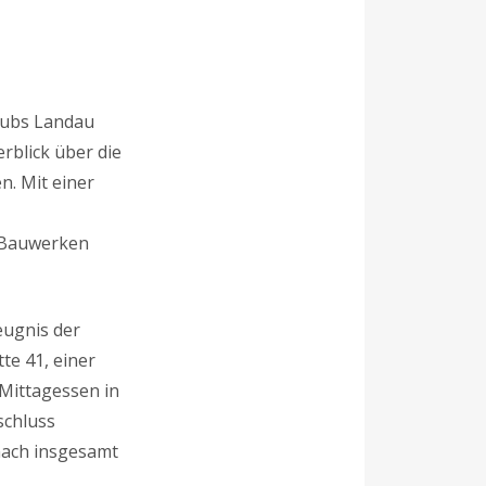
lubs Landau
rblick über die
n. Mit einer
n Bauwerken
eugnis der
te 41, einer
Mittagessen in
schluss
nach insgesamt
.