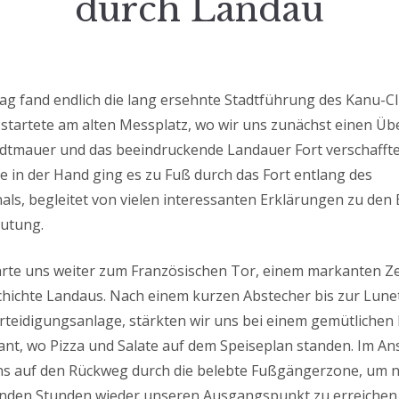
durch Landau
g fand endlich die lang ersehnte Stadtführung des Kanu-C
r startete am alten Messplatz, wo wir uns zunächst einen Übe
adtmauer und das beeindruckende Landauer Fort verschaffte
te in der Hand ging es zu Fuß durch das Fort entlang des
als, begleitet von vielen interessanten Erklärungen zu de
eutung.
rte uns weiter zum Französischen Tor, einem markanten Z
ichte Landaus. Nach einem kurzen Abstecher bis zur Lunet
teidigungsanlage, stärkten wir uns bei einem gemütlichen 
nt, wo Pizza und Salate auf dem Speiseplan standen. Im An
ns auf den Rückweg durch die belebte Fußgängerzone, um 
nden Stunden wieder unseren Ausgangspunkt zu erreichen