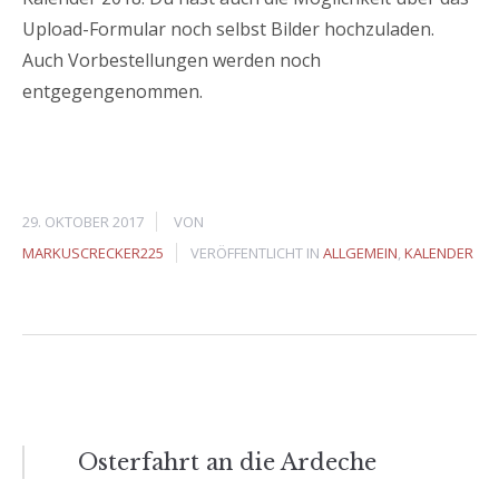
Upload-Formular noch selbst Bilder hochzuladen.
Auch Vorbestellungen werden noch
entgegengenommen.
29. OKTOBER 2017
VON
MARKUSCRECKER225
VERÖFFENTLICHT IN
ALLGEMEIN
,
KALENDER
Beitragsnavigation
Osterfahrt an die Ardeche