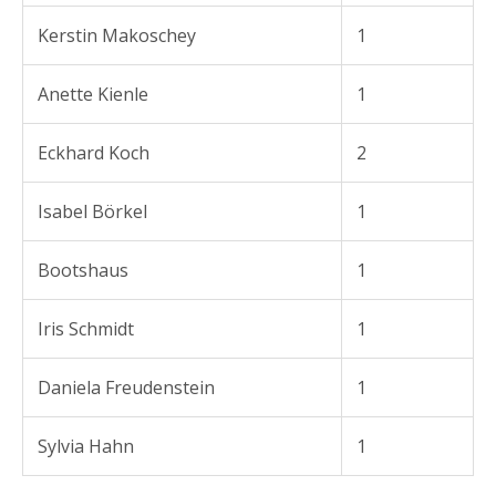
Kerstin Makoschey
1
Anette Kienle
1
Eckhard Koch
2
Isabel Börkel
1
Bootshaus
1
Iris Schmidt
1
Daniela Freudenstein
1
Sylvia Hahn
1