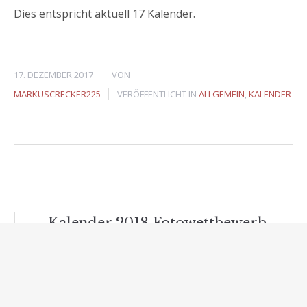
Dies entspricht aktuell 17 Kalender.
17. DEZEMBER 2017
VON
MARKUSCRECKER225
VERÖFFENTLICHT IN
ALLGEMEIN
,
KALENDER
Beitragsnavigation
Kalender 2018 Fotowettbewerb
Kalender 2019 Fotowettbewerb